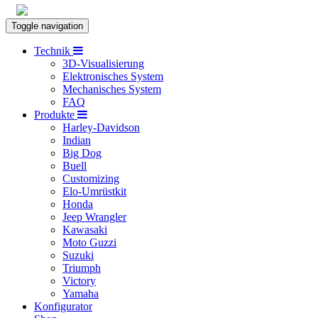
Toggle navigation
Technik
3D-Visualisierung
Elektronisches System
Mechanisches System
FAQ
Produkte
Harley-Davidson
Indian
Big Dog
Buell
Customizing
Elo-Umrüstkit
Honda
Jeep Wrangler
Kawasaki
Moto Guzzi
Suzuki
Triumph
Victory
Yamaha
Konfigurator