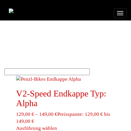
Mein Konto
0,00
€
0
Togg
ENDKAPPE
navig
Shopbestellungen versenden wir an Lieferadressen
innerhalb Deutschlands. Wenn du aus einem anderen Land
bist, bestelle bitte per Mail an verkauf@penzl-bikes.com.
1–9 von 18 Ergebnissen werden angezeigt
Nach Aktualität
sortiert
V2-Speed Endkappe Typ:
Alpha
129,00
€
–
149,00
€
Preisspanne: 129,00 € bis
149,00 €
Ausführung wählen
Dieses Produkt weist mehrere