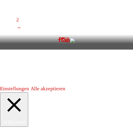
Produktseite gewählt werden
1
2
→
Wir nutzen Cookies auf unserer Webseite. Mit einen klick auf
"Alle Akzeptieren" akzeptierst du alle Cookies. Unter
"Einstellungen" können die gewünschten Cookies gezieht
ausgewählt werden.
Einstellungen
Alle akzeptieren
Schliessen
Datenschutz