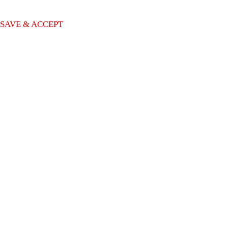
and have not been classified into a category as yet.
SAVE & ACCEPT